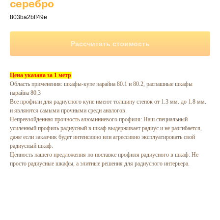
серебро
803ba2bff49e
Рассчитать стоимость
Цена указана за 1 метр
Область применения: шкафы-купе нарайна 80.1 и 80.2, распашные шкафы
нарайна 80.3
Все профили для радиусного купе имеют толщину стенок от 1.3 мм. до 1.8 мм.
и являются самыми прочными среди аналогов.
Непревзойденная прочность алюминиевого профиля: Наш специальный
усиленный профиль радиусный в шкаф выдерживает радиус и не разгибается,
даже если заказчик будет интенсивно или агрессивно эксплуатировать свой
радиусный шкаф.
Ценность нашего предложения по поставке профиля радиусного в шкаф: Не
просто радиусные шкафы, а элитные решения для радиусного интерьера.