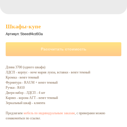
Шкафы-купе
Артикул:
5beedf4cd93a
Рассчитать стоимость
Длина 3700 (одного шкафа)
ЛДСП - корпус - ноче мария луиза, вставки - венге темный
Кромка - венге темный
Фурнитура - RAUM + венге темный
Ручки - R410
Двери набор - ЛДСП - 4 шт
Карниз - корона АГТ - венге темный
Зеркальный шкаф - клиента
Предлагаем
мебель по индивидуальным заказам
, с примерами можно
ознакомиться по ссылке.