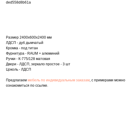
ded558d8b61a
Рассчитать стоимость
Размер 2400х600х2400 мм
ЛДСП - дуб дымчатый
Кромка - под титан
Фурнитура - RAUM + алюминий
Ручки - К-775/128 матовая
Двери - ЛДСП, зеркало простое - 3 шт
Цоколь - ЛДСП
Предлагаем
мебель по индивидуальным заказам
, с примерами можно
ознакомиться по ссылке.