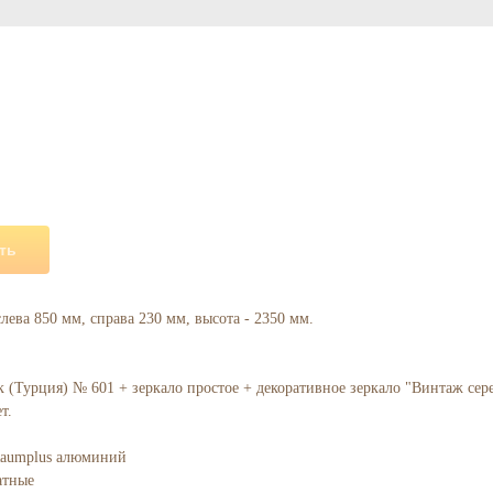
ть
слева 850 мм, справа 230 мм, высота - 2350 мм.
к (Турция) № 601 + зеркало простое + декоративное зеркало "Винтаж сер
т.
Raumplus алюминий
атные