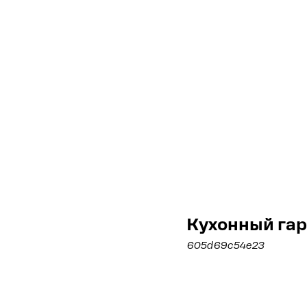
Кухонный га
605d69c54e23
Рассчитать стоимо