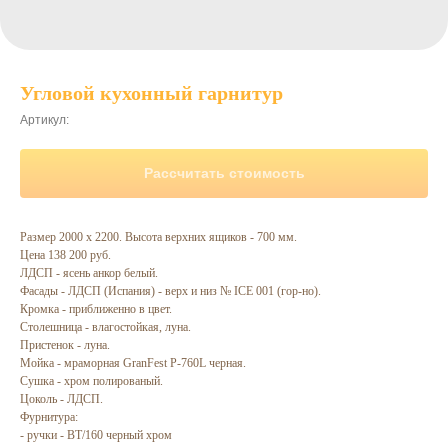
Угловой кухонный гарнитур
Артикул:
Рассчитать стоимость
Размер 2000 х 2200. Высота верхних ящиков - 700 мм.
Цена 138 200 руб.
ЛДСП - ясень анкор белый.
Фасады - ЛДСП (Испания) - верх и низ № ICE 001 (гор-но).
Кромка - приближенно в цвет.
Столешница - влагостойкая, луна.
Пристенок - луна.
Мойка - мраморная GranFest P-760L черная.
Сушка - хром полированый.
Цоколь - ЛДСП.
Фурнитура:
- ручки - ВТ/160 черный хром