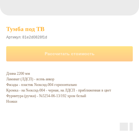
Тумба под ТВ
Артикул:
81e2d0828f1d
Рассчитать стоимость
Длина 2200 мм
Ламинат (ЛДСП) - ясень анкор
Фасады - пластик №оксид-004 горизонтально
Кромка - на №оксид-004 - черная, на ЛДСП - приближенная в цвет
Фурнитура (ручки) - №5254-06-13/192 хром белый
Ножки