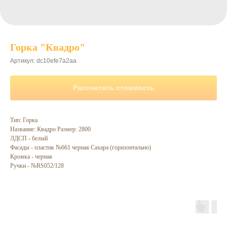
Горка "Квадро"
Артикул:
dc10efe7a2aa
Рассчитать стоимость
Тип: Горка
Название: Квадро Размер: 2800
ЛДСП - белый
Фасады - пластик №661 черная Сахара (горизонтально)
Кромка - черная
Ручки - №RS052/128