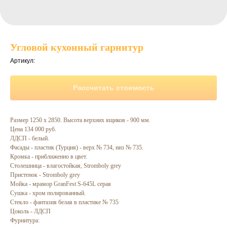
Угловой кухонный гарнитур
Артикул:
Рассчитать стоимость
Размер 1250 х 2850. Высота верхних ящиков - 900 мм.
Цена 134 000 руб.
ЛДСП - белый.
Фасады - пластик (Турция) - верх № 734, низ № 735.
Кромка - приближенно в цвет.
Столешница - влагостойкая, Stromboly grey
Пристенок - Stromboly grey
Мойка - мрамор GranFest S-645L серая
Сушка - хром полированный.
Стекло - фантазия белая в пластике № 735
Цоколь - ЛДСП
Фурнитура: