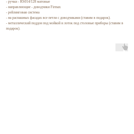
- ручки - RS014/128 матовые
- направляющие - доводчики Firmax
- рейлинговая система
- на распашных фасадах все петли с доводчиками (ставим в подарок).
- металлический поддон под мойкой и лоток под столовые приборы (ставим в
подарок).