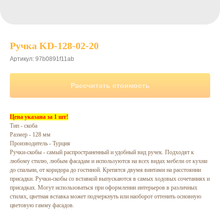
Ручка KD-128-02-20
Артикул:
97b0891f11ab
Рассчитать стоимость
Цена указана за 1 шт!
Тип - скоба
Размер - 128 мм
Производитель - Турция
Ручки-скобы - самый распространенный и удобный вид ручек. Подходят к
любому стилю, любым фасадам и используются на всех видах мебели от кухни
до спальни, от коридора до гостиной. Крепятся двумя винтами на расстоянии
присадки. Ручки-скобы со вставкой выпускаются в самых ходовых сочетаниях и
присадках. Могут использоваться при оформлении интерьеров в различных
стилях, цветная вставка может подчеркнуть или наоборот оттенить основную
цветовую гамму фасадов.