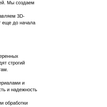
ей. Мы создаем
тавляем 3D-
т еще до начала
веренных
дят строгий
там.
ериалами и
сть и надежность
ии обработки