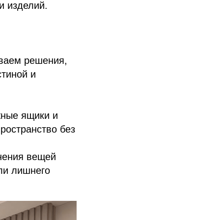
и изделий.
ываем решения,
стиной и
ные ящики и
ространство без
нения вещей
али лишнего