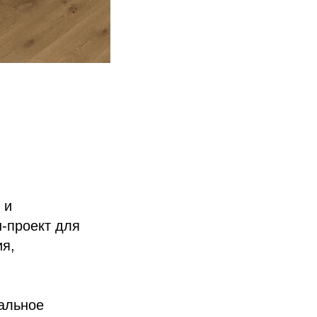
 и
-проект для
ия,
альное