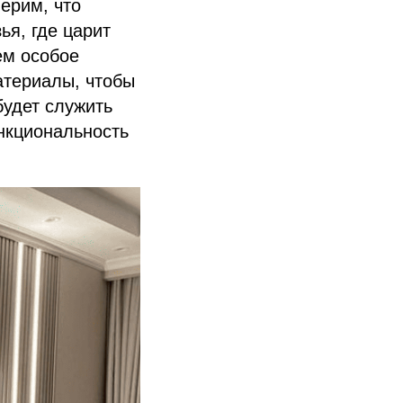
ерим, что
ья, где царит
ем особое
атериалы, чтобы
будет служить
нкциональность