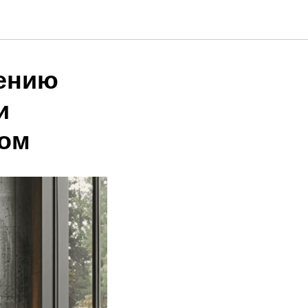
лению
и
сом