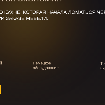
цкое
Только качественные и экологически
удование
чистые материалы